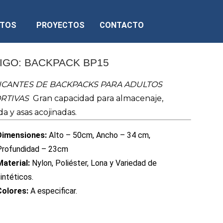
CTOS
PROYECTOS
CONTACTO
IGO: BACKPACK BP15
ICANTES DE BACKPACKS PARA ADULTOS
RTIVAS
Gran capacidad para almacenaje,
a y asas acojinadas.
Dimensiones:
Alto – 50cm, Ancho – 34 cm,
Profundidad – 23cm
Material:
Nylon, Poliéster, Lona y Variedad de
intéticos.
Colores:
A especificar.