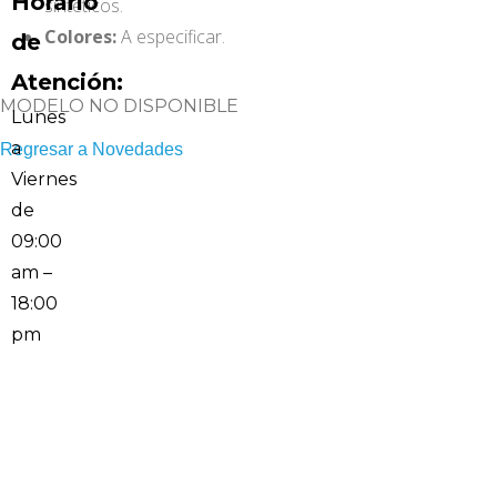
Horario
sinteticos.
Colores:
A especificar.
de
Atención:
MODELO NO DISPONIBLE
Lunes
a
Regresar a Novedades
Viernes
de
09:00
am –
18:00
pm