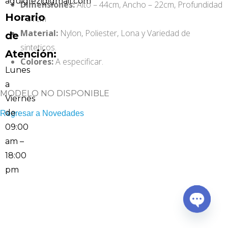
aguiglez@gmail.com
Dimensiones:
Alto – 44cm, Ancho – 22cm, Profundidad
Horario
– 31cm
Material:
Nylon, Poliester, Lona y Variedad de
de
sinteticos.
Atención:
Colores:
A especificar.
Lunes
a
MODELO NO DISPONIBLE
Viernes
de
Regresar a Novedades
09:00
am –
18:00
pm
Open