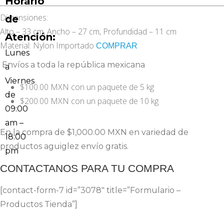
Horario
Dimensiones:
de
Alto – 33 cm, Ancho – 27 cm, Profundidad – 11 cm
Atención:
Material: Nylon Importado
COMPRAR
Lunes
Envíos a toda la república mexicana
a
Viernes
$100.00 MXN con un paquete de 5 kg
de
$200.00 MXN con un paquete de 10 kg
09:00
am –
En la compra de $1,000.00 MXN en variedad de
18:00
productos aguiglez envío gratis.
pm
CONTACTANOS PARA TU COMPRA
[contact-form-7 id=”3078″ title=”Formulario –
Productos Tienda”]