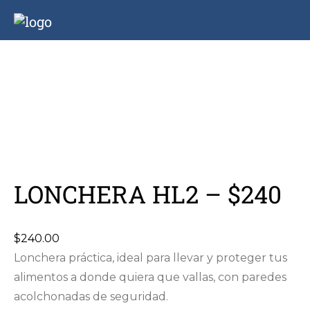
Inicio
Afilición
Aguiglez Backpacks
ARTICULOS
BAN1
Ban2
Backpack
BAN3
LONCHERA HL2 – $240
BAN4
Bolsa
BAN5
de
BAN6
$
240.00
Dama
BDD1
Lonchera práctica, ideal para llevar y proteger tus
Cosmetiqueras
alimentos a donde quiera que vallas, con paredes
BDD10
acolchonadas de seguridad.
BDD11