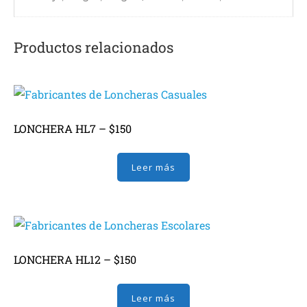
BE3
BE4
Productos relacionados
BE5
BE6
BE7
BE8
LONCHERA HL7 – $150
Bolsa de Dama
Leer más
Bolsa Ecologica
BP1
BP10
BP11
LONCHERA HL12 – $150
BP12
BP13
Leer más