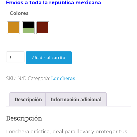
Deportiva
Envíos a toda la república mexicana
BDD12
Colores
Loncheras
BDD13
BDD14
Hieleras
BDD15
Lapiceras
BDD16
Añadir al carrito
BDD17
Mariconeras
BDD18
SKU:
N/D
Categoría:
Loncheras
Morrales
BDD19
BDD2
Zapateras
Descripción
Información adicional
BDD20
BDD22
Cangureras
Descripción
BDD23
Portafolio
Lonchera práctica, ideal para llevar y proteger tus
BDD24