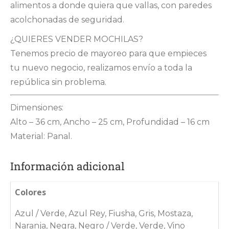
alimentos a donde quiera que vallas, con paredes
BDD25
Novedades
acolchonadas de seguridad.
BDD26
¿QUIERES VENDER MOCHILAS?
BDD27
Tenemos precio de mayoreo para que empieces
BDD28
tu nuevo negocio, realizamos envío a toda la
BDD3
república sin problema.
BDD4
Dimensiones:
BDD5
Alto – 36 cm, Ancho – 25 cm, Profundidad – 16 cm
BDD6
Material: Panal.
BDD7
Información adicional
BDD8
BDD9
Colores
BE1
Azul / Verde, Azul Rey, Fiusha, Gris, Mostaza,
BE2
Naranja, Negra, Negro / Verde, Verde, Vino