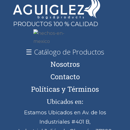
BP27
BP28
BP29
PRODUCTOS 100 % CALIDAD
BP3
BP30
BP31
☰ Catálogo de Productos
BP32
Nosotros
BP33
Contacto
BP34
Políticas y Términos
BP35
BP36
Ubicados en:
BP37
Estamos Ubicados en Av. de los
BP38
Industriales #401 B,
BP39